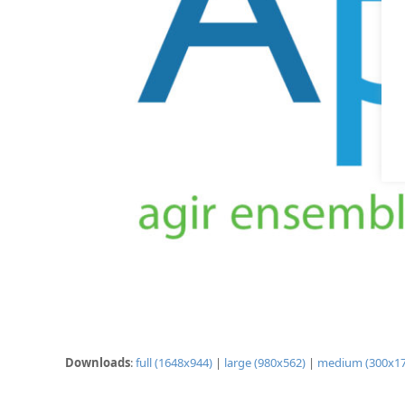
Downloads
:
full (1648x944)
|
large (980x562)
|
medium (300x17