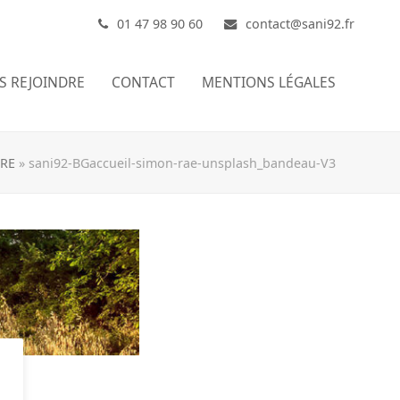
01 47 98 90 60
contact@sani92.fr
S REJOINDRE
CONTACT
MENTIONS LÉGALES
RE
»
sani92-BGaccueil-simon-rae-unsplash_bandeau-V3