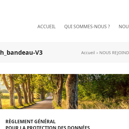
ACCUEIL
QUI SOMMES-NOUS ?
NOU
sh_bandeau-V3
Accueil
»
NOUS REJOIND
RÈGLEMENT GÉNÉRAL
)
|
thumbnail (150x150)
POUR LA PROTECTION DES DONNÉES